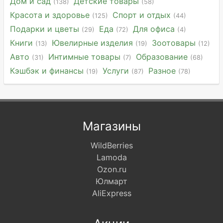
Дом и сад
Детские товары
(138)
(58)
Красота и здоровье
Спорт и отдых
(125)
(44)
Подарки и цветы
Еда
Для офиса
(29)
(72)
(4)
Книги
Ювелирные изделия
Зоотовары
(13)
(19)
(12)
Авто
Интимные товары
Образование
(31)
(7)
(68)
Кэшбэк и финансы
Услуги
Разное
(19)
(87)
(78)
Магазины
WildBerries
Lamoda
Ozon.ru
Юлмарт
AliExpress