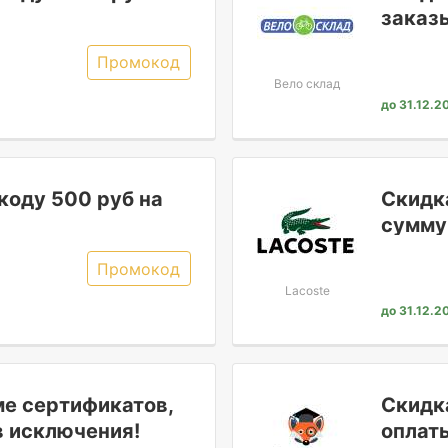
заказы
Промокод
Вело склад
до 31.12.2
коду 500 руб на
Скидка
сумму
Промокод
Lacoste
до 31.12.2
е сертификатов,
Скидк
в исключения!
оплаты