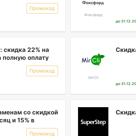
в груп
Промокод
Фоксфорд
до 31.12.2
 скидка 22% на
Скидк
а полную оплату
Промокод
MirCli
до 31.12.2
заменам со скидкой
Скидк
сяц и 15% в
сяцы подписки!
Промокод