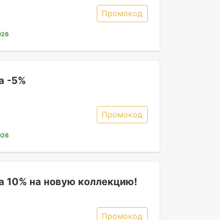
пе, занятия с репетитором.
Промокод
026
а -5%
Промокод
026
а 10% на новую коллекцию!
Промокод