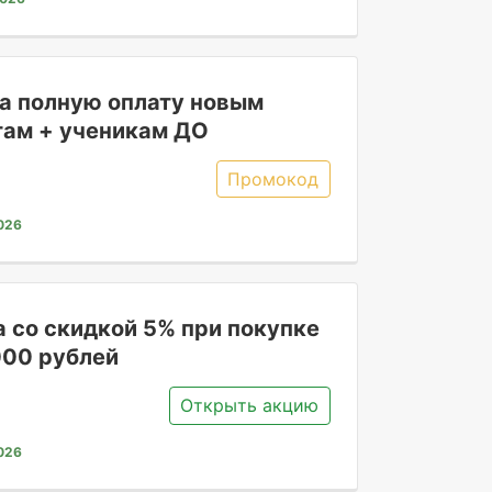
на полную оплату новым
там + ученикам ДО
Промокод
026
а со скидкой 5% при покупке
000 рублей
Открыть акцию
026