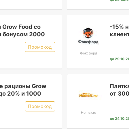
 Grow Food со
-15% 
и бонусом 2000
клиен
Промокод
Фоксфорд
до 29.10.2
е рационы Grow
Плитк
до 20% и 1000
от 30
Промокод
Homex.ru
до 24.10.2