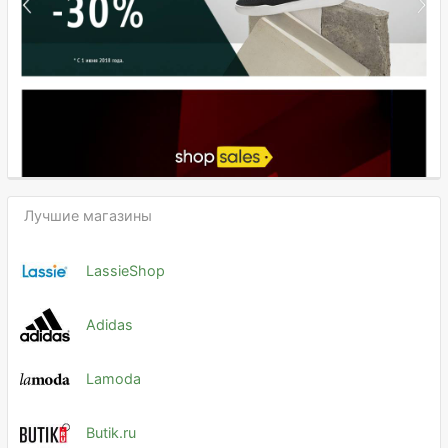
Лучшие магазины
LassieShop
Adidas
Lamoda
Butik.ru