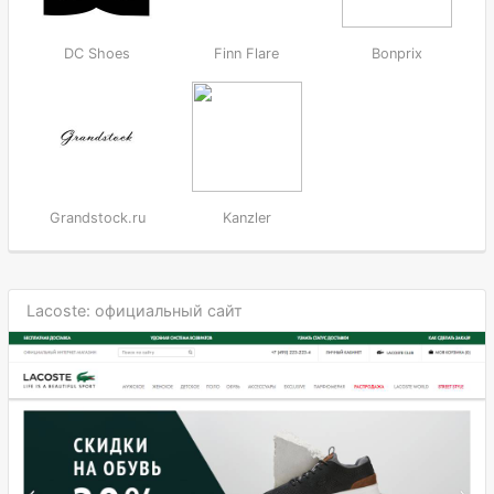
DC Shoes
Finn Flare
Bonprix
Grandstock.ru
Kanzler
Lacoste: официальный сайт