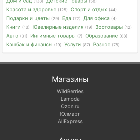
Дом и сад
Детские товары
(138)
(58)
Красота и здоровье
Спорт и отдых
(125)
(44)
Подарки и цветы
Еда
Для офиса
(29)
(72)
(4)
Книги
Ювелирные изделия
Зоотовары
(13)
(19)
(12)
Авто
Интимные товары
Образование
(31)
(7)
(68)
Кэшбэк и финансы
Услуги
Разное
(19)
(87)
(78)
Магазины
WildBerries
Lamoda
Ozon.ru
Юлмарт
AliExpress