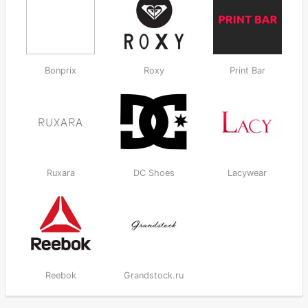
Bonprix
Roxy
Print Bar
Ruxara
DC Shoes
Lacywear
Reebok
Grandstock.ru