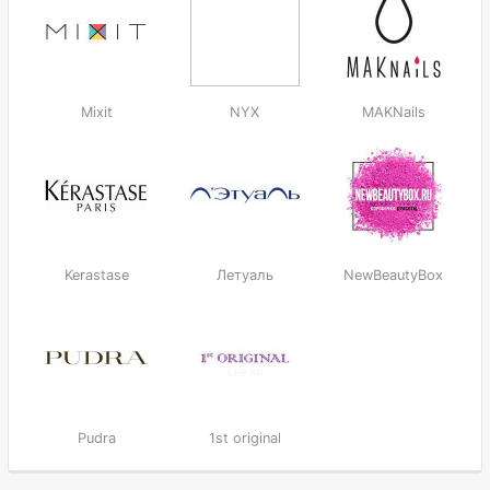
Mixit
NYX
MAKNails
Kerastase
Летуаль
NewBeautyBox
Pudra
1st original