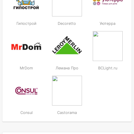
Гипострой
Decoretto
Уютерра
MrDom
Лемана Про
BCLight.ru
Consul
Castorama