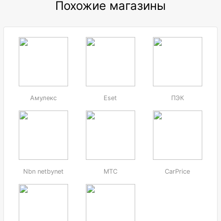
Похожие магазины
Амулекс
Eset
ПЭК
Nbn netbynet
МТС
CarPrice