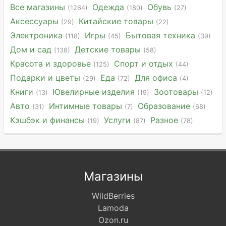
Все магазины
Одежда
Обувь
(1264)
(180)
(27)
Аксессуары
Китайские товары
(29)
(22)
Электроника
Игры
Бытовая техника
(118)
(45)
(39)
Дом и сад
Детские товары
(138)
(58)
Красота и здоровье
Спорт и отдых
(125)
(44)
Подарки и цветы
Еда
Для офиса
(29)
(72)
(4)
Книги
Ювелирные изделия
Зоотовары
(13)
(19)
(12)
Авто
Интимные товары
Образование
(31)
(7)
(68)
Кэшбэк и финансы
Услуги
Разное
(19)
(87)
(78)
Магазины
WildBerries
Lamoda
Ozon.ru