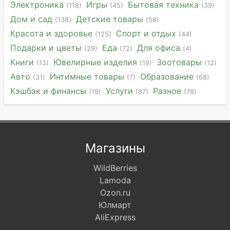
Электроника
Игры
Бытовая техника
(118)
(45)
(39)
Дом и сад
Детские товары
(138)
(58)
Красота и здоровье
Спорт и отдых
(125)
(44)
Подарки и цветы
Еда
Для офиса
(29)
(72)
(4)
Книги
Ювелирные изделия
Зоотовары
(13)
(19)
(12)
Авто
Интимные товары
Образование
(31)
(7)
(68)
Кэшбэк и финансы
Услуги
Разное
(19)
(87)
(78)
Магазины
WildBerries
Lamoda
Ozon.ru
Юлмарт
AliExpress