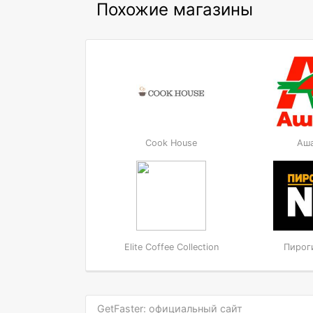
Похожие магазины
Cook House
Аш
Elite Coffee Collection
Пирог
GetFaster: официальный сайт