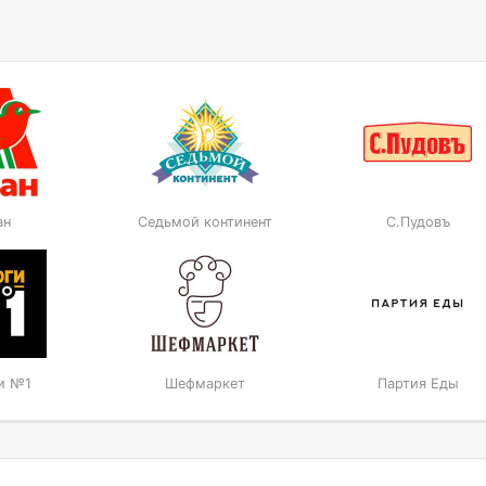
ан
Седьмой континент
С.Пудовъ
и №1
Шефмаркет
Партия Еды