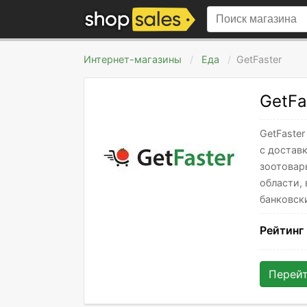
Интернет-магазины
Еда
GetFaster
GetFa
GetFaste
с доставк
зоотовар
области, 
банковск
Рейтинг
Перей