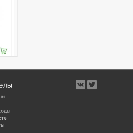
елы
ны
коды
кте
ты