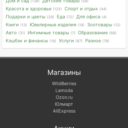
Дом и сад
Детские товары
(138)
(58)
Красота и здоровье
Спорт и отдых
(125)
(44)
Подарки и цветы
Еда
Для офиса
(29)
(72)
(4)
Книги
Ювелирные изделия
Зоотовары
(13)
(19)
(12)
Авто
Интимные товары
Образование
(31)
(7)
(68)
Кэшбэк и финансы
Услуги
Разное
(19)
(87)
(78)
Магазины
WildBerries
Lamoda
Ozon.ru
Юлмарт
AliExpress