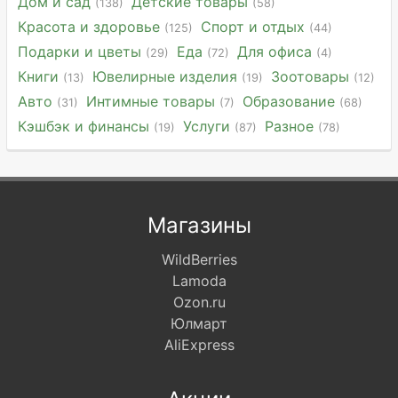
Дом и сад
Детские товары
(138)
(58)
Красота и здоровье
Спорт и отдых
(125)
(44)
Подарки и цветы
Еда
Для офиса
(29)
(72)
(4)
Книги
Ювелирные изделия
Зоотовары
(13)
(19)
(12)
Авто
Интимные товары
Образование
(31)
(7)
(68)
Кэшбэк и финансы
Услуги
Разное
(19)
(87)
(78)
Магазины
WildBerries
Lamoda
Ozon.ru
Юлмарт
AliExpress