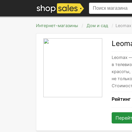
Интернет-магазины
Дом и сад
Leomax
Leom
Leomax —
в телеви
красоты,
не тольк
Стоимост
Рейтинг
Перей