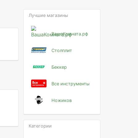
Лучшие магазины
ВашаКомната.рф
Столплит
Беккер
Все инструменты
Ножиков
Категории