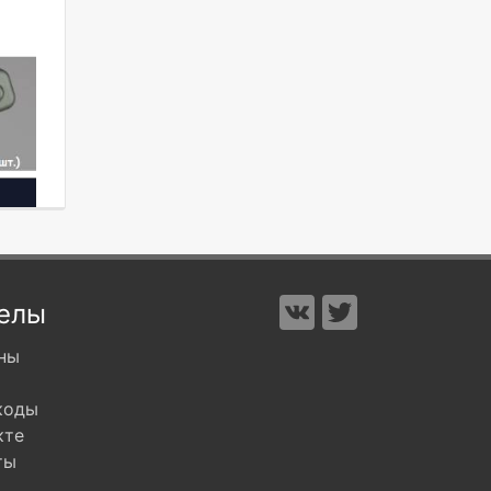
елы
ны
коды
кте
ты