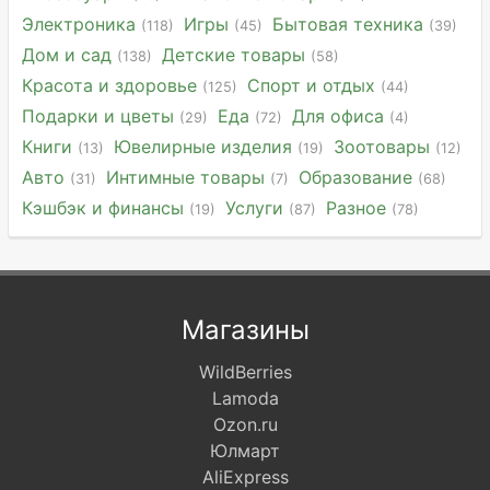
Электроника
Игры
Бытовая техника
(118)
(45)
(39)
Дом и сад
Детские товары
(138)
(58)
Красота и здоровье
Спорт и отдых
(125)
(44)
Подарки и цветы
Еда
Для офиса
(29)
(72)
(4)
Книги
Ювелирные изделия
Зоотовары
(13)
(19)
(12)
Авто
Интимные товары
Образование
(31)
(7)
(68)
Кэшбэк и финансы
Услуги
Разное
(19)
(87)
(78)
Магазины
WildBerries
Lamoda
Ozon.ru
Юлмарт
AliExpress