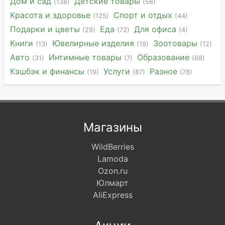
Дом и сад
Детские товары
(138)
(58)
Красота и здоровье
Спорт и отдых
(125)
(44)
Подарки и цветы
Еда
Для офиса
(29)
(72)
(4)
Книги
Ювелирные изделия
Зоотовары
(13)
(19)
(12)
Авто
Интимные товары
Образование
(31)
(7)
(68)
Кэшбэк и финансы
Услуги
Разное
(19)
(87)
(78)
Магазины
WildBerries
Lamoda
Ozon.ru
Юлмарт
AliExpress