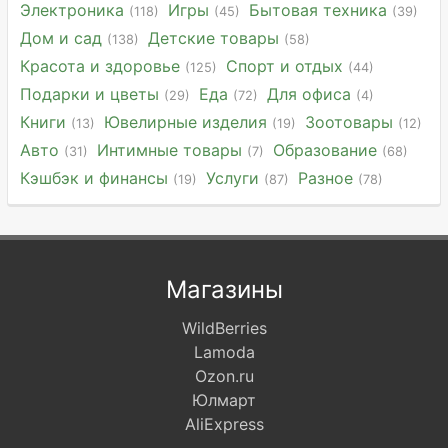
Электроника
Игры
Бытовая техника
(118)
(45)
(39)
Дом и сад
Детские товары
(138)
(58)
Красота и здоровье
Спорт и отдых
(125)
(44)
Подарки и цветы
Еда
Для офиса
(29)
(72)
(4)
Книги
Ювелирные изделия
Зоотовары
(13)
(19)
(12)
Авто
Интимные товары
Образование
(31)
(7)
(68)
Кэшбэк и финансы
Услуги
Разное
(19)
(87)
(78)
Магазины
WildBerries
Lamoda
Ozon.ru
Юлмарт
AliExpress