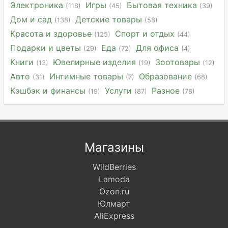
Электроника
Игры
Бытовая техника
(118)
(45)
(39)
Дом и сад
Детские товары
(138)
(58)
Красота и здоровье
Спорт и отдых
(125)
(44)
Подарки и цветы
Еда
Для офиса
(29)
(72)
(4)
Книги
Ювелирные изделия
Зоотовары
(13)
(19)
(12)
Авто
Интимные товары
Образование
(31)
(7)
(68)
Кэшбэк и финансы
Услуги
Разное
(19)
(87)
(78)
Магазины
WildBerries
Lamoda
Ozon.ru
Юлмарт
AliExpress