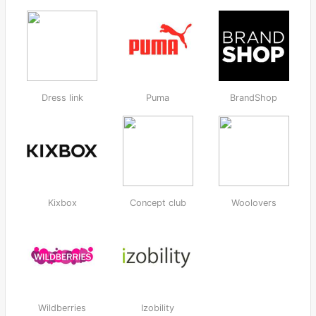
Dress link
Puma
BrandShop
Kixbox
Concept club
Woolovers
Wildberries
Izobility