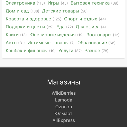
Электроника
Игры
Бытовая техника
(118)
(45)
(39)
Дом и сад
Детские товары
(138)
(58)
Красота и здоровье
Спорт и отдых
(125)
(44)
Подарки и цветы
Еда
Для офиса
(29)
(72)
(4)
Книги
Ювелирные изделия
Зоотовары
(13)
(19)
(12)
Авто
Интимные товары
Образование
(31)
(7)
(68)
Кэшбэк и финансы
Услуги
Разное
(19)
(87)
(78)
Магазины
WildBerries
Lamoda
Ozon.ru
Юлмарт
AliExpress