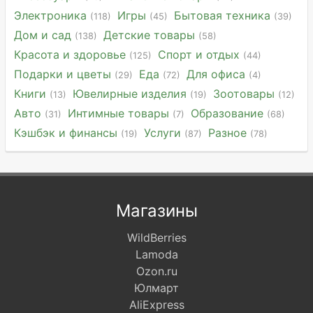
Электроника
Игры
Бытовая техника
(118)
(45)
(39)
Дом и сад
Детские товары
(138)
(58)
Красота и здоровье
Спорт и отдых
(125)
(44)
Подарки и цветы
Еда
Для офиса
(29)
(72)
(4)
Книги
Ювелирные изделия
Зоотовары
(13)
(19)
(12)
Авто
Интимные товары
Образование
(31)
(7)
(68)
Кэшбэк и финансы
Услуги
Разное
(19)
(87)
(78)
Магазины
WildBerries
Lamoda
Ozon.ru
Юлмарт
AliExpress