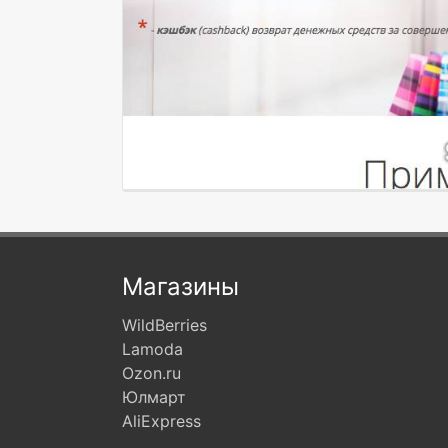
Магазины
WildBerries
Lamoda
Ozon.ru
Юлмарт
AliExpress