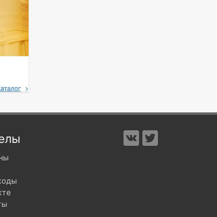
елы
ны
коды
кте
ты