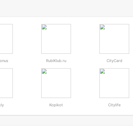
onus
RublKlub.ru
CityCard
ly
Kopikot
Citylife