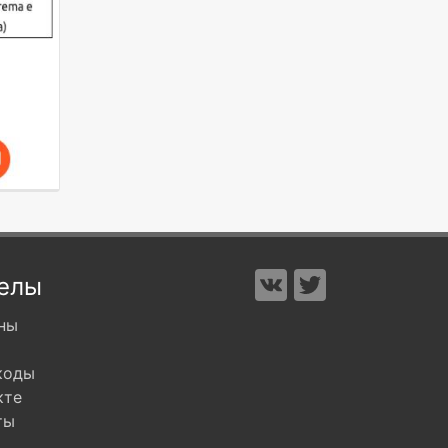
елы
ны
коды
кте
ты