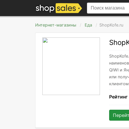
Интернет-магазины
Еда
ShopKofe.ru
ShopK
ShopKofe
наименов
QIWI и Я
или полу
клиентом.
Рейтинг
Перей