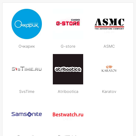
Очкарик
G-store
ASMC
SvsTime
Atribootica
Karatov