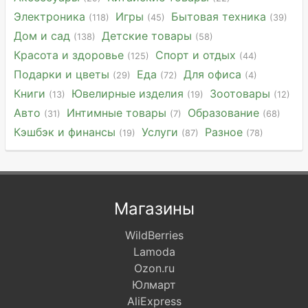
Электроника
Игры
Бытовая техника
(118)
(45)
(39)
Дом и сад
Детские товары
(138)
(58)
Красота и здоровье
Спорт и отдых
(125)
(44)
Подарки и цветы
Еда
Для офиса
(29)
(72)
(4)
Книги
Ювелирные изделия
Зоотовары
(13)
(19)
(12)
Авто
Интимные товары
Образование
(31)
(7)
(68)
Кэшбэк и финансы
Услуги
Разное
(19)
(87)
(78)
Магазины
WildBerries
Lamoda
Ozon.ru
Юлмарт
AliExpress