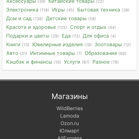
Аксессуары
Китайские товары
(29)
(22)
Электроника
Игры
Бытовая техника
(118)
(45)
(39)
Дом и сад
Детские товары
(138)
(58)
Красота и здоровье
Спорт и отдых
(125)
(44)
Подарки и цветы
Еда
Для офиса
(29)
(72)
(4)
Книги
Ювелирные изделия
Зоотовары
(13)
(19)
(12)
Авто
Интимные товары
Образование
(31)
(7)
(68)
Кэшбэк и финансы
Услуги
Разное
(19)
(87)
(78)
Магазины
WildBerries
Lamoda
Ozon.ru
Юлмарт
AliExpress