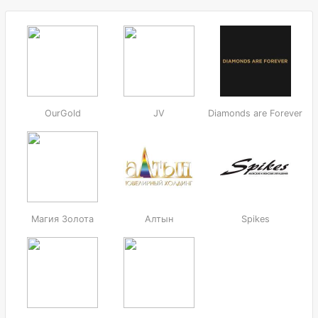
OurGold
JV
Diamonds are Forever
Магия Золота
Алтын
Spikes