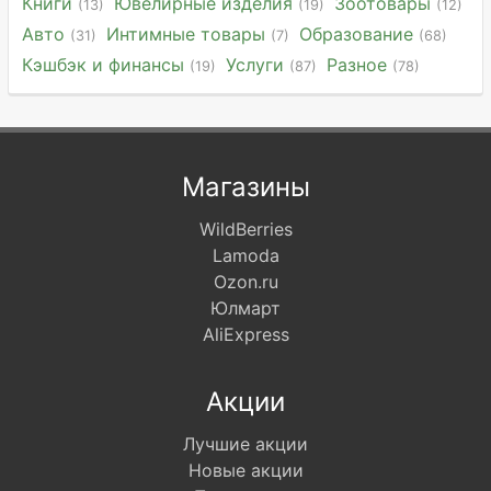
Книги
Ювелирные изделия
Зоотовары
(13)
(19)
(12)
Авто
Интимные товары
Образование
(31)
(7)
(68)
Кэшбэк и финансы
Услуги
Разное
(19)
(87)
(78)
Магазины
WildBerries
Lamoda
Ozon.ru
Юлмарт
AliExpress
Акции
Лучшие акции
Новые акции