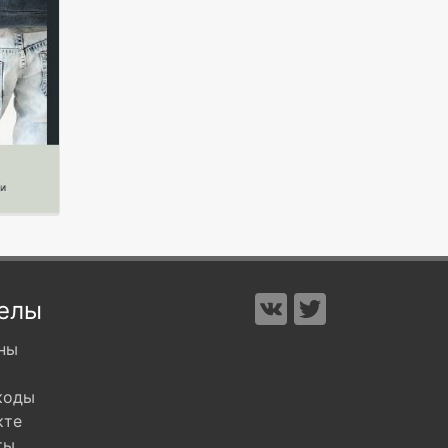
елы
ны
коды
кте
ты