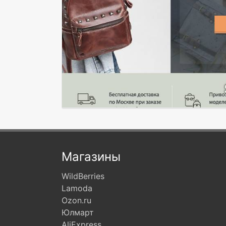
Магазины
WildBerries
Lamoda
Ozon.ru
Юлмарт
AliExpress