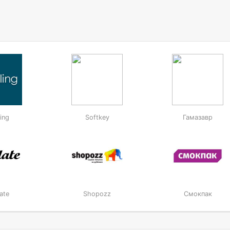
ing
Softkey
Гамазавр
ate
Shopozz
Смокпак