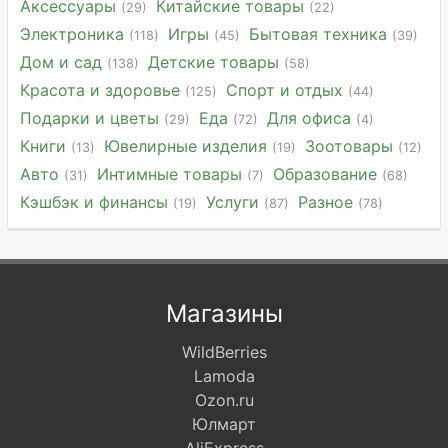
Аксессуары
Китайские товары
(29)
(22)
Электроника
Игры
Бытовая техника
(118)
(45)
(39)
Дом и сад
Детские товары
(138)
(58)
Красота и здоровье
Спорт и отдых
(125)
(44)
Подарки и цветы
Еда
Для офиса
(29)
(72)
(4)
Книги
Ювелирные изделия
Зоотовары
(13)
(19)
(12)
Авто
Интимные товары
Образование
(31)
(7)
(68)
Кэшбэк и финансы
Услуги
Разное
(19)
(87)
(78)
Магазины
WildBerries
Lamoda
Ozon.ru
Юлмарт