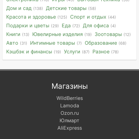
Дом и сад
Детские товары
(138)
(58)
Красота и здоровье
Спорт и отдых
(125)
(44)
Подарки и цветы
Еда
Для офиса
(29)
(72)
(4)
Книги
Ювелирные изделия
Зоотовары
(13)
(19)
(12)
Авто
Интимные товары
Образование
(31)
(7)
(68)
Кэшбэк и финансы
Услуги
Разное
(19)
(87)
(78)
Магазины
WildBerries
Lamoda
Ozon.ru
Юлмарт
AliExpress