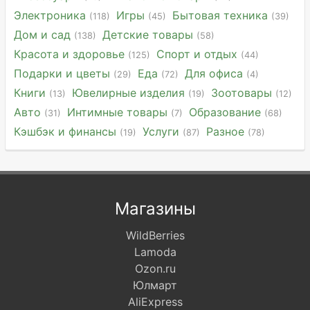
Электроника
Игры
Бытовая техника
(118)
(45)
(39)
Дом и сад
Детские товары
(138)
(58)
Красота и здоровье
Спорт и отдых
(125)
(44)
Подарки и цветы
Еда
Для офиса
(29)
(72)
(4)
Книги
Ювелирные изделия
Зоотовары
(13)
(19)
(12)
Авто
Интимные товары
Образование
(31)
(7)
(68)
Кэшбэк и финансы
Услуги
Разное
(19)
(87)
(78)
Магазины
WildBerries
Lamoda
Ozon.ru
Юлмарт
AliExpress