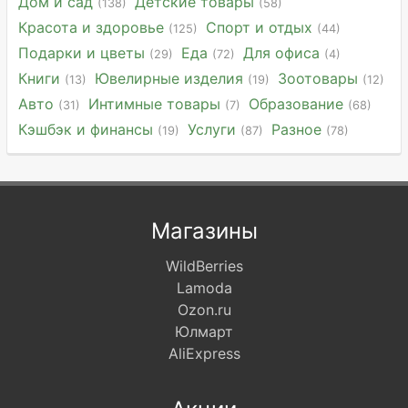
Дом и сад
Детские товары
(138)
(58)
Красота и здоровье
Спорт и отдых
(125)
(44)
Подарки и цветы
Еда
Для офиса
(29)
(72)
(4)
Книги
Ювелирные изделия
Зоотовары
(13)
(19)
(12)
Авто
Интимные товары
Образование
(31)
(7)
(68)
Кэшбэк и финансы
Услуги
Разное
(19)
(87)
(78)
Магазины
WildBerries
Lamoda
Ozon.ru
Юлмарт
AliExpress