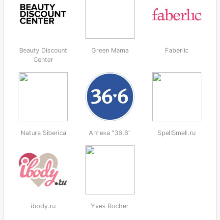
Beauty Discount
Green Mama
Faberlic
Center
Natura Siberica
Аптека "36,6"
SpellSmell.ru
ibody.ru
Yves Rocher