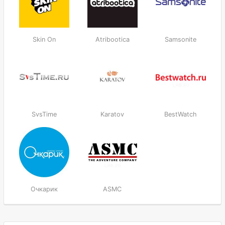
Skin On
Atribootica
Samsonite
SvsTime
Karatov
BestWatch
Очкарик
ASMC