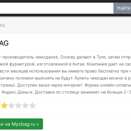
Найти
AG
AG
 производитель чемоданов. Основу делают в Туле, затем отп
мой фурнитурой, изготовленной в Китае. Компания дает на св
ести месяцев использования вы имеете право бесплатно при 
Причину поломки выяснять не будут. Купить чемодан можно в р
страны). Доступен заказ через интернет. Форма онлайн-оплат
 Яндекс.Деньги. Доставка по столице занимает не больше 2−3
ти на
Myxbag.ru
»