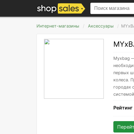
Интернет-магазины
Аксессуары
MYxB
MYxB
Myxbag —
необходи
первых ш
колеса. 
городах 
системой
Рейтинг
Перей