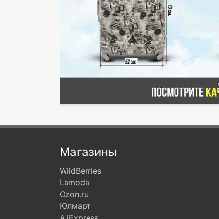
Магазины
WildBerries
Lamoda
Ozon.ru
Юлмарт
AliExpress