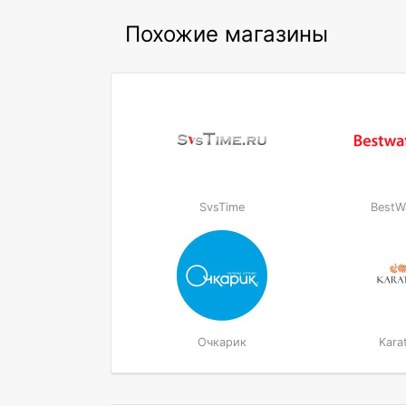
Похожие магазины
SvsTime
BestW
Очкарик
Kara