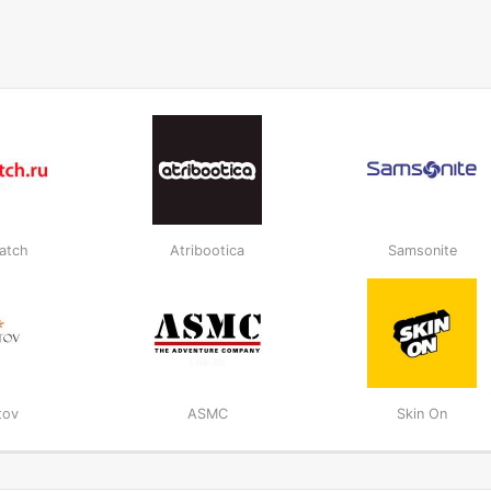
atch
Atribootica
Samsonite
tov
ASMC
Skin On