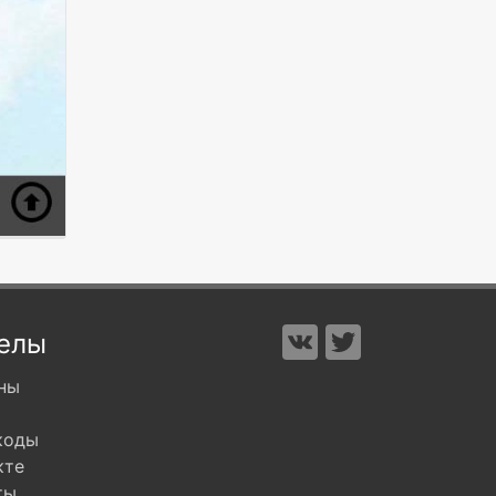
елы
ны
коды
кте
ты