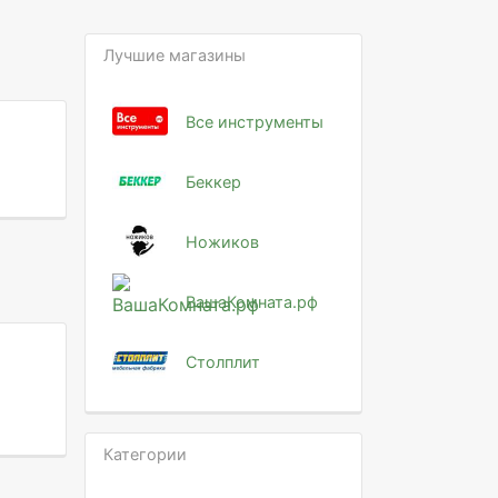
Лучшие магазины
Все инструменты
Беккер
Ножиков
ВашаКомната.рф
Столплит
Категории