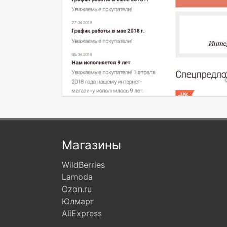
Магазины
WildBerries
Lamoda
Ozon.ru
Юлмарт
AliExpress