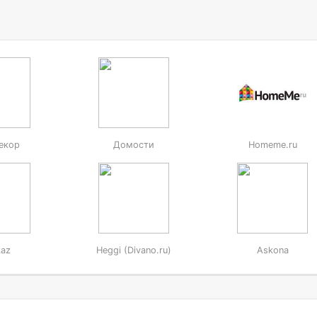
екор
Домости
Homeme.ru
kaz
Heggi (Divano.ru)
Askona