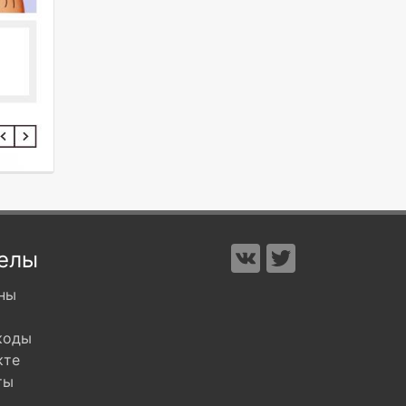
елы
ны
коды
кте
ты