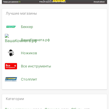
Лучшие магазины
Беккер
ВашаКомната.рф
Ножиков
Все инструменты
Столплит
Категории