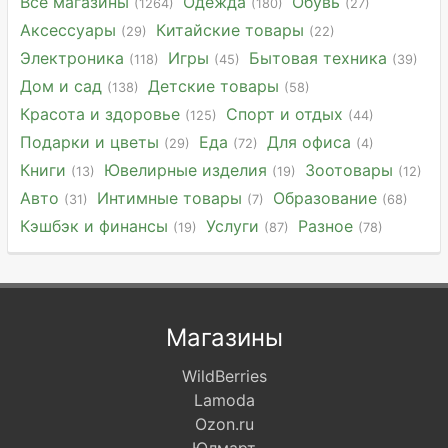
Все магазины
Одежда
Обувь
(1264)
(180)
(27)
Аксессуары
Китайские товары
(29)
(22)
Электроника
Игры
Бытовая техника
(118)
(45)
(39)
Дом и сад
Детские товары
(138)
(58)
Красота и здоровье
Спорт и отдых
(125)
(44)
Подарки и цветы
Еда
Для офиса
(29)
(72)
(4)
Книги
Ювелирные изделия
Зоотовары
(13)
(19)
(12)
Авто
Интимные товары
Образование
(31)
(7)
(68)
Кэшбэк и финансы
Услуги
Разное
(19)
(87)
(78)
Магазины
WildBerries
Lamoda
Ozon.ru