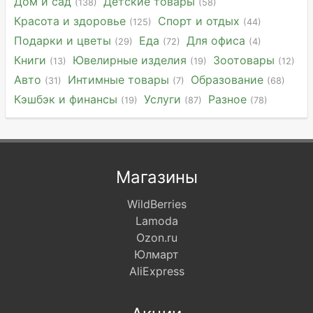
Дом и сад
Детские товары
(138)
(58)
Красота и здоровье
Спорт и отдых
(125)
(44)
Подарки и цветы
Еда
Для офиса
(29)
(72)
(4)
Книги
Ювелирные изделия
Зоотовары
(13)
(19)
(12)
Авто
Интимные товары
Образование
(31)
(7)
(68)
Кэшбэк и финансы
Услуги
Разное
(19)
(87)
(78)
Магазины
WildBerries
Lamoda
Ozon.ru
Юлмарт
AliExpress