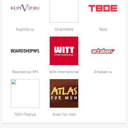
KupiVip.ru
Charmante
Твое
Boardshop №1
Witt international
Artaban.ru
1001 Платье
Atlas for men