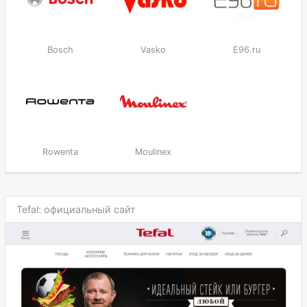
Bosch
Vasko
E96.ru
Rowenta
Moulinex
Tefal: официальный сайт