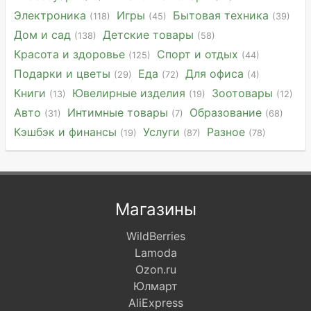
Электроника
Игры
Бытовая техника
(118)
(45)
(39)
Дом и сад
Детские товары
(138)
(58)
Красота и здоровье
Спорт и отдых
(125)
(44)
Подарки и цветы
Еда
Для офиса
(29)
(72)
(4)
Книги
Ювелирные изделия
Зоотовары
(13)
(19)
(12)
Авто
Интимные товары
Образование
(31)
(7)
(68)
Кэшбэк и финансы
Услуги
Разное
(19)
(87)
(78)
Магазины
WildBerries
Lamoda
Ozon.ru
Юлмарт
AliExpress