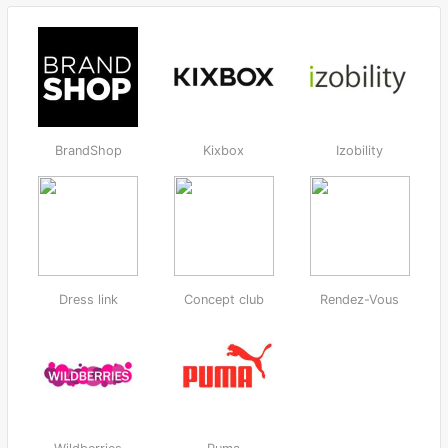
BrandShop
Kixbox
Izobility
Dress link
Concept club
Rendez-Vous